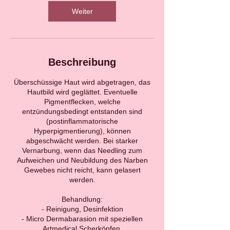
d
1
Weiter
5
M
i
n
.
Beschreibung
Überschüssige Haut wird abgetragen, das
Hautbild wird geglättet. Eventuelle
Pigmentflecken, welche
entzündungsbedingt entstanden sind
(postinflammatorische
Hyperpigmentierung), können
abgeschwächt werden. Bei starker
Vernarbung, wenn das Needling zum
Aufweichen und Neubildung des Narben
Gewebes nicht reicht, kann gelasert
werden.
Behandlung:
- Reinigung, Desinfektion
- Micro Dermabarasion mit speziellen
Artmedical Scherköpfen.