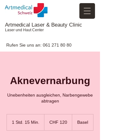
Artmedical Laser & Beauty Clinic
Laser und Haut Center
Rufen Sie uns an:
061 271 80 80
Aknevernarbung
Unebenheiten ausgleichen, Narbengewebe
abtragen
120
Schweizer
1 Std. 15 Min.
1
CHF 120
Basel
Franken
S
t