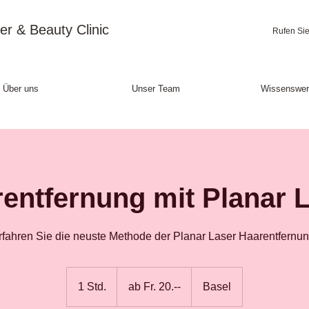
er & Beauty Clinic
Rufen Sie
Über uns
Unser Team
Wissenswer
entfernung mit Planar 
rfahren Sie die neuste Methode der Planar Laser Haarentfernun
ab
Fr.
1 Std.
1
ab Fr. 20.--
Basel
20.-
-
S