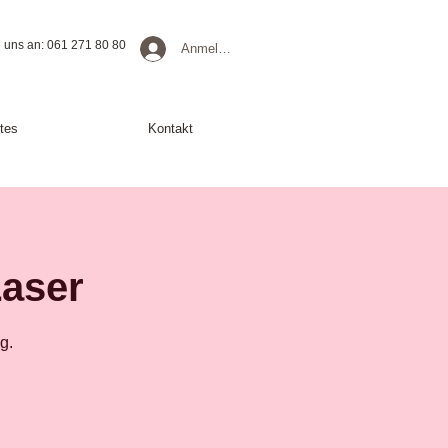
 uns an: 061 271 80 80
Anmelden
tes
Kontakt
Laser
g.